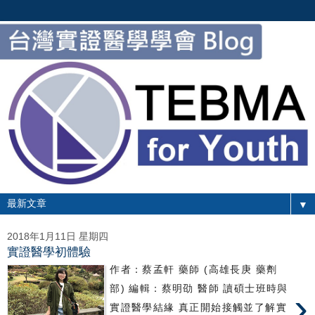
▼
2018年1月11日 星期四
實證醫學初體驗
作者：蔡孟軒 藥師 (高雄長庚 藥劑
部) 編輯：蔡明劭 醫師 讀碩士班時與
›
實證醫學結緣 真正開始接觸並了解實