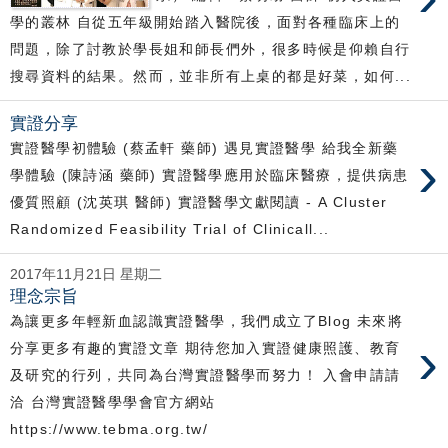
學的叢林 自從五年級開始踏入醫院後，面對各種臨床上的
問題，除了討教於學長姐和師長們外，很多時候是仰賴自行
搜尋資料的結果。然而，並非所有上桌的都是好菜，如何...
實證分享
實證醫學初體驗 (蔡孟軒 藥師) 遇見實證醫學 給我全新藥
›
學體驗 (陳詩涵 藥師) 實證醫學應用於臨床醫療，提供病患
優質照顧 (沈英琪 醫師) 實證醫學文獻閱讀 - A Cluster
Randomized Feasibility Trial of Clinicall...
2017年11月21日 星期二
理念宗旨
為讓更多年輕新血認識實證醫學，我們成立了Blog 未來將
›
分享更多有趣的實證文章 期待您加入實證健康照護、教育
及研究的行列，共同為台灣實證醫學而努力！ 入會申請請
洽 台灣實證醫學學會官方網站
https://www.tebma.org.tw/