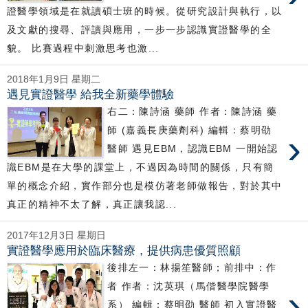
證醫學領域是在就讀碩士班的時候。從研究設計與執行，以
及文獻的搜尋、評讀與應用，一步一步認識實證醫學的全
貌。 比賽過程中刺激思考也激...
2018年1月9日 星期二
遇見實證醫學 給我全新藥學體驗
右二：陳詩涵 藥師 作者：陳詩涵 藥
師 (嘉義長庚藥劑科) 編輯：蔡明劭
›
醫師 遇見EBM，認識EBM 一開始認
識EBM是在大學的課堂上，不過因為時間的關係，只有簡
單的概念介紹，實作部分也是模仿著老師做報告，對於其中
真正的精神不太了解，真正讓我認...
2017年12月3日 星期日
實證醫學應用於臨床醫療，提供病患優質照顧
後排左一：林揚笙醫師；前排中：作
者 作者：沈英琪（馬偕醫學院醫學
›
系） 編輯：蔡明劭 醫師 初入實證醫