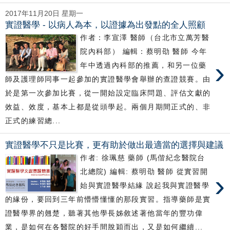
2017年11月20日 星期一
實證醫學 - 以病人為本，以證據為出發點的全人照顧
作者：李宣澤 醫師（台北市立萬芳醫
院內科部） 編輯：蔡明劭 醫師 今年
›
年中透過內科部的推薦，和另一位藥
師及護理師同事一起參加的實證醫學會舉辦的查證競賽。由
於是第一次參加比賽，從一開始設定臨床問題、評估文獻的
效益、效度，基本上都是從頭學起。兩個月期間正式的、非
正式的練習總...
實證醫學不只是比賽，更有助於做出最適當的選擇與建議
作者: 徐珮慈 藥師 (馬偕紀念醫院台
北總院) 編輯: 蔡明劭 醫師 從實習開
›
始與實證醫學結緣 說起我與實證醫學
的緣份，要回到三年前懵懵懂懂的那段實習。指導藥師是實
證醫學界的翹楚，聽著其他學長姊敘述著他當年的豐功偉
業，是如何在各醫院的好手間脫穎而出，又是如何繼續...