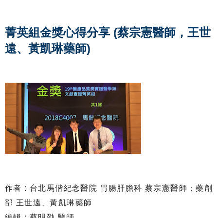
菁英組金獎心得分享 (蔡宗憲醫師，王世
遠、黃凱琳藥師)
作者 : 台北馬偕紀念醫院 胃腸肝膽科 蔡宗憲醫師；藥劑
部 王世遠、黃凱琳藥師
編輯 : 蔡明劭 醫師