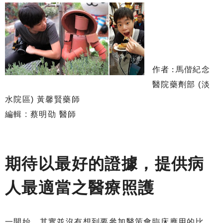
作者
:
馬偕紀念
醫院藥劑部 (淡
水院區) 黃馨賢藥師
編輯 : 蔡明劭 醫師
期待以最好的證據，提供病
人最適當之醫療照護
一開始，其實並沒有想到要參加醫策會臨床應用的比