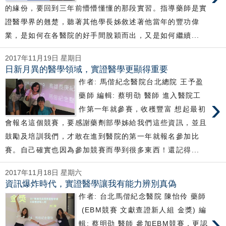
的緣份，要回到三年前懵懵懂懂的那段實習。指導藥師是實
證醫學界的翹楚，聽著其他學長姊敘述著他當年的豐功偉
業，是如何在各醫院的好手間脫穎而出，又是如何繼續...
2017年11月19日 星期日
日新月異的醫學領域，實證醫學更顯得重要
作者: 馬偕紀念醫院台北總院 王予盈
藥師 編輯: 蔡明劭 醫師 進入醫院工
›
作第一年就參賽，收穫豐富 想起最初
會報名這個競賽，要感謝藥劑部學姊給我們這些資訊，並且
鼓勵及培訓我們，才敢在進到醫院的第一年就報名參加比
賽。自己確實也因為參加競賽而學到很多東西！還記得...
2017年11月18日 星期六
資訊爆炸時代，實證醫學讓我有能力辨別真偽
作者: 台北馬偕紀念醫院 陳怡伶 藥師
(EBM競賽 文獻查證新人組 金獎) 編
›
輯: 蔡明劭 醫師 參加EBM競賽，更認