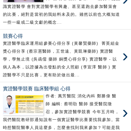
識實證醫學 會對實證醫學有興趣、甚至還跑去參加醫策會
的比賽，絕對是當初的我始料未及的。雖然以前也大概知道
一些一級或二級文獻的概念...
競賽心得
實證醫學臨床運用組參賽心得分享 (黃馨賢藥師) 菁英組金
›
獎心得分享 (蔡宗憲醫師，王世遠、黃凱琳藥師) 實證醫
學，學無止境 (吳函儒 藥師 銅獎心得分享) 實證醫學 - 以
病人為本，以證據為出發點的全人照顧 (李宣澤 醫師 ) 實
證醫學不只是比賽，更有助於做出最...
實證醫學競賽 臨床醫學組 心得
作者: 萬芳醫院 消化內科 鄭勝偉 醫
師 編輯: 蔡明劭 醫師 接受醫院徵
›
召，參加實證醫學競賽 今年五月時，
我們醫院教研部通知說有一個實証醫學比賽要找我參加。當
時想醫院醫事人員這麼多，怎麼會找到我來參加？可能是我