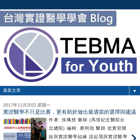
▼
2017年11月20日 星期一
實證醫學不只是比賽，更有助於做出最適當的選擇與建議
作者: 徐珮慈 藥師 (馬偕紀念醫院台
北總院) 編輯: 蔡明劭 醫師 從實習開
›
始與實證醫學結緣 說起我與實證醫學